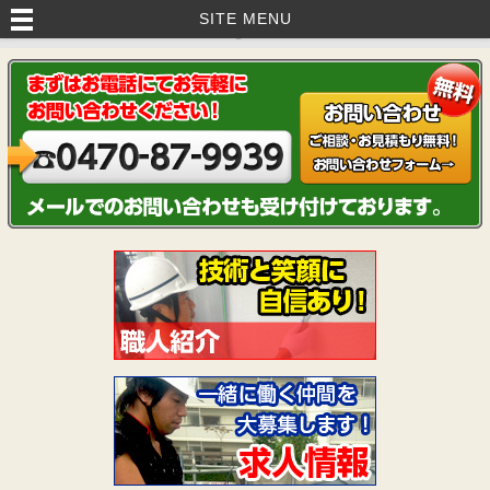
いすみ市・茂原市・睦沢町で外壁塗装・塗り替えなら｜藤美建装へお任
SITE MENU
せ！