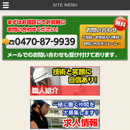
いすみ市・茂原市・睦沢町で外壁塗装・塗り替えなら｜藤美建装へお任
SITE MENU
せ！