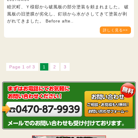
睦沢町、Ｙ様邸から破風板の部分塗装を頼まれました。 破
風板の旧塗膜が劣化し、釘頭から水がさしてきて塗装が剥
がれてきました。 Before afte..
詳しく見る>>
Page 1 of 3
1
2
3