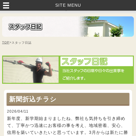
いすみ市・茂原市・睦沢町で外壁塗装・塗り替えなら｜藤美建装へお任
SITE MENU
せ！
TOP
>
スタッフ日誌
新聞折込チラシ
2026/04/11
新年度、新学期始まりましたね、弊社も気持ちを引き締め
て、丁寧かつ迅速にお客様の事を考え、地域密着、安心、
信用を築いていきたいと思っています。3月からは新たに勝