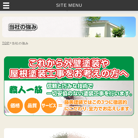
いすみ市・茂原市・睦沢町で外壁塗装・塗り替えなら｜藤美建装へお任
SITE MENU
せ！
TOP
>
当社の強み