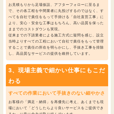
お見積もりから足場仮設、アフターフォローに至るま
で、その各工程を中間業者に丸投げするのではなく、す
べてを自社で責任をもって手掛ける
「自社直営工事」
に
より、安心・安全な工事はもちろん、高い品質を保った
ままでのコストダウンも実現。
従来までの下請業者による施工方式に疑問を感じ、設立
当時よりすべての工程において自社で責任をもって管理
することで責任の所在を明らかにし、手抜き工事を排除
し、
高品質なサービスの提供
を維持しています。
3、現場主義で細かい仕事にもこだ
わる
すべての作業において手抜きのない細やかさ
お客様の
「満足・納得」
を再優先に考え、あくまでも現
場において「どうしたらより良いサービスをご提供でき
るか」に常に全力で取り組んでいます。