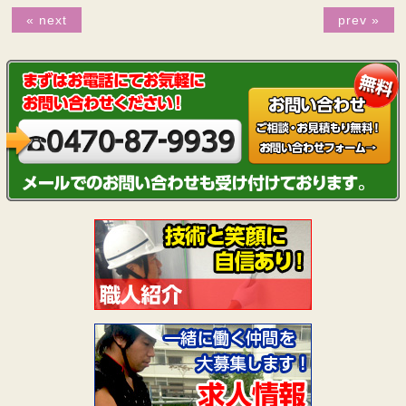
« next
prev »