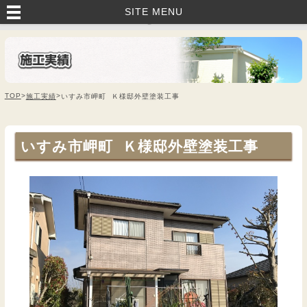
いすみ市・茂原市・睦沢町で外壁塗装・塗り替えなら｜藤美建装へお任
SITE MENU
せ！
TOP
>
>
施工実績
いすみ市岬町 Ｋ様邸外壁塗装工事
いすみ市岬町 Ｋ様邸外壁塗装工事