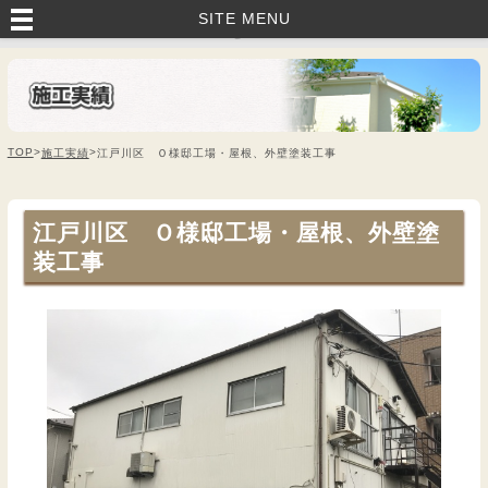
いすみ市・茂原市・睦沢町で外壁塗装・塗り替えなら｜藤美建装へお任
SITE MENU
せ！
TOP
>
>
施工実績
江戸川区 Ｏ様邸工場・屋根、外壁塗装工事
江戸川区 Ｏ様邸工場・屋根、外壁塗
装工事