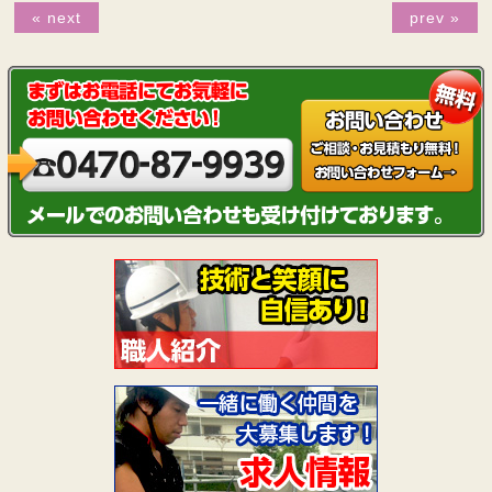
« next
prev »