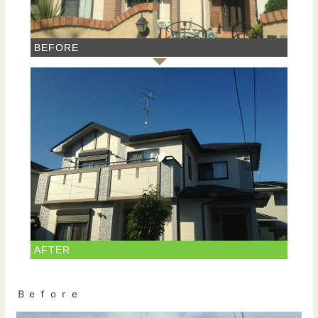
BEFORE
AFTER
Ｂｅｆｏｒｅ