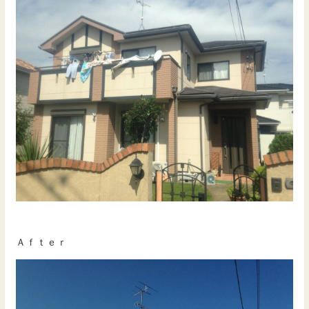
Ａｆｔｅｒ