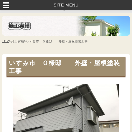
いすみ市・茂原市・睦沢町で外壁塗装・塗り替えなら｜藤美建装へお任
SITE MENU
せ！
TOP
>
>
施工実績
いすみ市 Ｏ様邸 外壁・屋根塗装工事
いすみ市 Ｏ様邸 外壁・屋根塗装
工事