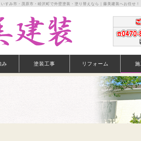
いすみ市・茂原市・睦沢町で外壁塗装・塗り替えなら｜藤美建装へお任せ！
強み
塗装工事
リフォーム
施